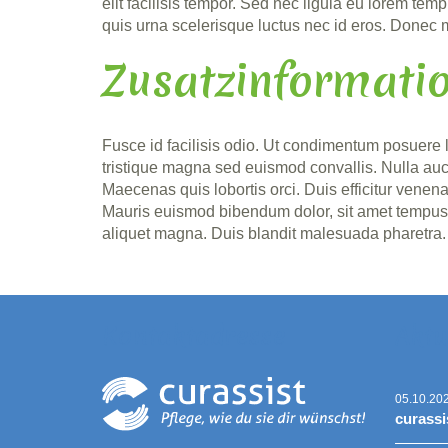
elit facilisis tempor. Sed nec ligula eu lorem te
quis urna scelerisque luctus nec id eros. Done
Zusatzinformati
Fusce id facilisis odio. Ut condimentum posuere l
tristique magna sed euismod convallis. Nulla aucto
Maecenas quis lobortis orci. Duis efficitur venen
Mauris euismod bibendum dolor, sit amet tempus er
aliquet magna. Duis blandit malesuada pharetra. 
Kontaktadresse
Aktu
05.10.20
curassi