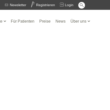
Newsletter
Registrieren
Login
te
Für Patienten
Preise
News
Über uns