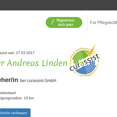
Registriere
Für Pflegekräf
dich jetzt
ssist seit: 27.03.2017
r Andreas Linden
eher/in
bei curassist GmbH
sdasdasd
tigungsradius: 10 km
hricht verfassen