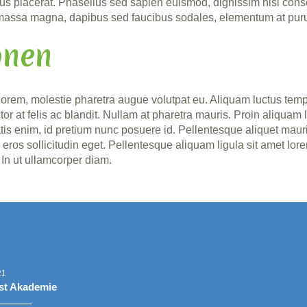
mpus placerat. Phasellus sed sapien euismod, dignissim nisi con
c massa magna, dapibus sed faucibus sodales, elementum at pur
onen
orem, molestie pharetra augue volutpat eu. Aliquam luctus tempor
r at felis ac blandit. Nullam at pharetra mauris. Proin aliquam lo
atis enim, id pretium nunc posuere id. Pellentesque aliquet maur
os sollicitudin eget. Pellentesque aliquam ligula sit amet lorem
In ut ullamcorper diam.
elle Neuigkeiten
21
st Akademie