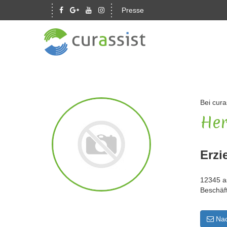
Presse
Bei cura
Her
Erzi
12345 a
Beschäf
Nac