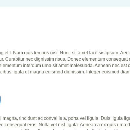
 elit. Nam quis tempus nisi. Nunc sit amet facilisis ipsum. Aenean
tur. Curabitur nec dignissim risus. Donec elementum consequat
ementum interdum urna sit amet malesuada. Aenean nec est quis
ucibus ligula et magna euismod dignissim. Integer euismod diam e
g
agna, tincidunt ac convallis a, porta vel ligula. Duis ligula li
, nec consequat eros. Nulla vel nisl ligula. Aenean a ex quis urn