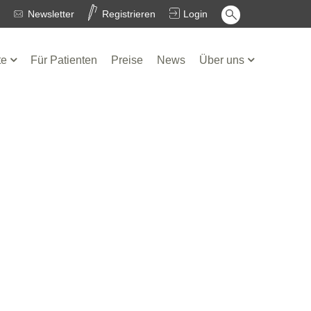
Newsletter
Registrieren
Login
te
Für Patienten
Preise
News
Über uns