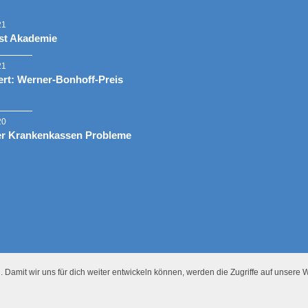
21
st Akademie
21
rt: Werner-Bonhoff-Preis
20
er Krankenkassen Probleme
 Damit wir uns für dich weiter entwickeln können, werden die Zugriffe auf unsere W
Presse
Datenschutz
Impressum