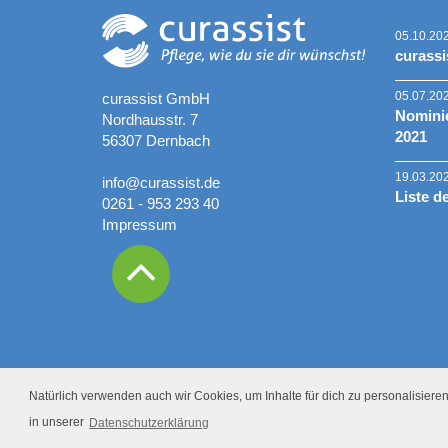
05.10.20
curassi
05.07.20
curassist GmbH
Nominie
Nordhausstr. 7
2021
56307 Dernbach
19.03.20
info@curassist.de
Liste d
0261 - 953 293 40
Impressum
Natürlich verwenden auch wir Cookies, um Inhalte für dich zu personalisieren.
in unserer
Datenschutzerklärung