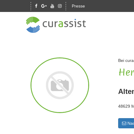
Presse
Bei cura
Her
Alte
48629 M
Nac