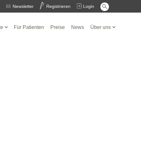
Newsletter
Registrieren
Login
te
Für Patienten
Preise
News
Über uns