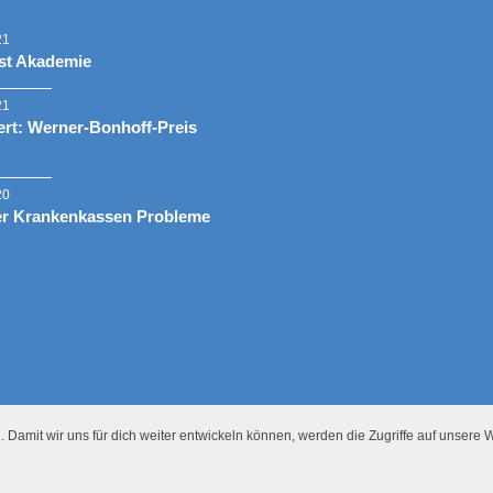
21
st Akademie
21
rt: Werner-Bonhoff-Preis
20
er Krankenkassen Probleme
 Damit wir uns für dich weiter entwickeln können, werden die Zugriffe auf unsere W
Presse
Datenschutz
Impressum