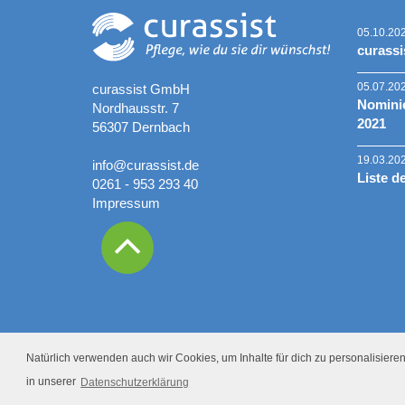
05.10.20
curassi
05.07.20
curassist GmbH
Nominie
Nordhausstr. 7
2021
56307 Dernbach
19.03.20
info@curassist.de
Liste d
0261 - 953 293 40
Impressum
Natürlich verwenden auch wir Cookies, um Inhalte für dich zu personalisieren.
in unserer
Datenschutzerklärung