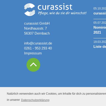
05.10.20
curassi
05.07.20
curassist GmbH
Nominie
Nordhausstr. 7
2021
56307 Dernbach
19.03.20
info@curassist.de
Liste d
0261 - 953 293 40
Impressum
Natürlich verwenden auch wir Cookies, um Inhalte für dich zu personalisieren.
in unserer
Datenschutzerklärung