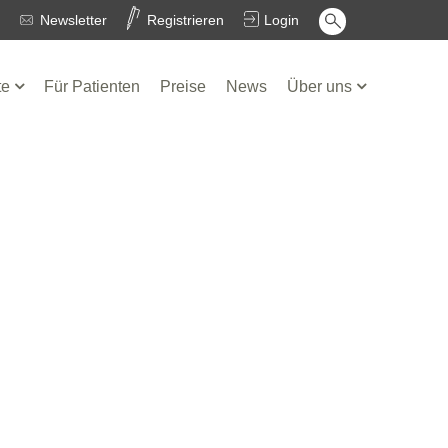
Newsletter
Registrieren
Login
te
Für Patienten
Preise
News
Über uns