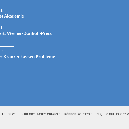
21
st Akademie
21
rt: Werner-Bonhoff-Preis
20
er Krankenkassen Probleme
 Damit wir uns für dich weiter entwickeln können, werden die Zugriffe auf unsere W
Presse
Datenschutz
Impressum