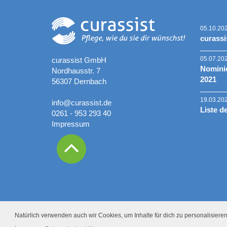
05.10.20
curassi
05.07.20
curassist GmbH
Nominie
Nordhausstr. 7
2021
56307 Dernbach
19.03.20
info@curassist.de
Liste d
0261 - 953 293 40
Impressum
Natürlich verwenden auch wir Cookies, um Inhalte für dich zu personalisieren.