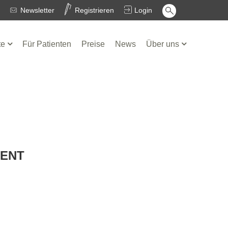
Newsletter
Registrieren
Login
te
Für Patienten
Preise
News
Über uns
TENT