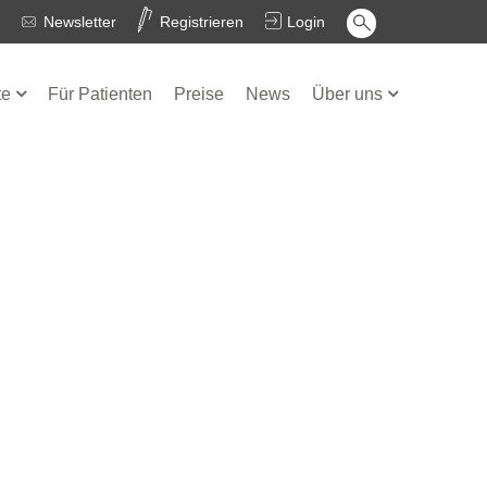
Newsletter
Registrieren
Login
te
Für Patienten
Preise
News
Über uns