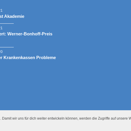
21
st Akademie
21
rt: Werner-Bonhoff-Preis
20
er Krankenkassen Probleme
 Damit wir uns für dich weiter entwickeln können, werden die Zugriffe auf unsere W
Presse
Datenschutz
Impressum