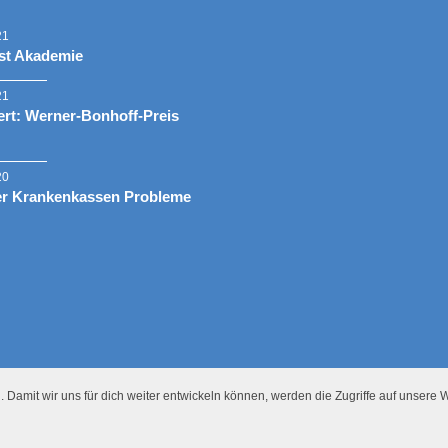
21
st Akademie
21
rt: Werner-Bonhoff-Preis
20
er Krankenkassen Probleme
 Damit wir uns für dich weiter entwickeln können, werden die Zugriffe auf unsere W
Presse
Datenschutz
Impressum