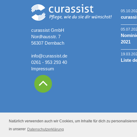
05.10.20
curassi
05.07.20
curassist GmbH
Nominie
Nordhausstr. 7
2021
56307 Dernbach
19.03.20
info@curassist.de
Liste d
0261 - 953 293 40
Impressum
Natürlich verwenden auch wir Cookies, um Inhalte für dich zu personalisieren.
in unserer
Datenschutzerklärung