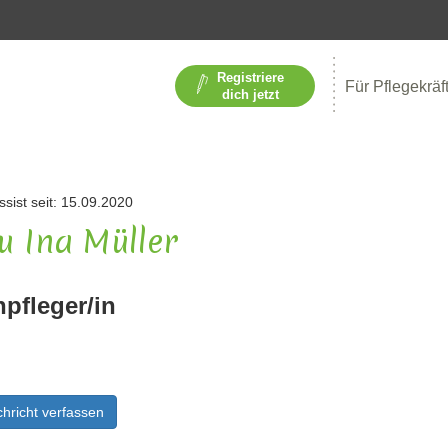
Registriere
Für Pflegekräf
dich jetzt
ssist seit: 15.09.2020
u Ina Müller
npfleger/in
hricht verfassen