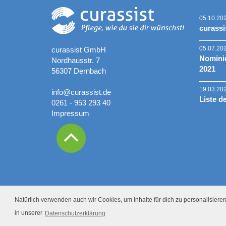
05.10.20
curassi
05.07.20
curassist GmbH
Nominie
Nordhausstr. 7
2021
56307 Dernbach
19.03.20
info@curassist.de
Liste d
0261 - 953 293 40
Impressum
Natürlich verwenden auch wir Cookies, um Inhalte für dich zu personalisieren.
in unserer
Datenschutzerklärung