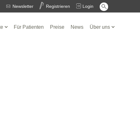
Newsletter
Registrieren
Login
te
Für Patienten
Preise
News
Über uns