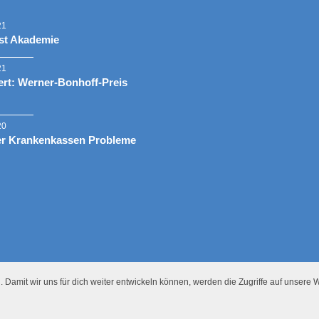
21
st Akademie
21
rt: Werner-Bonhoff-Preis
20
er Krankenkassen Probleme
 Damit wir uns für dich weiter entwickeln können, werden die Zugriffe auf unsere W
Presse
Datenschutz
Impressum