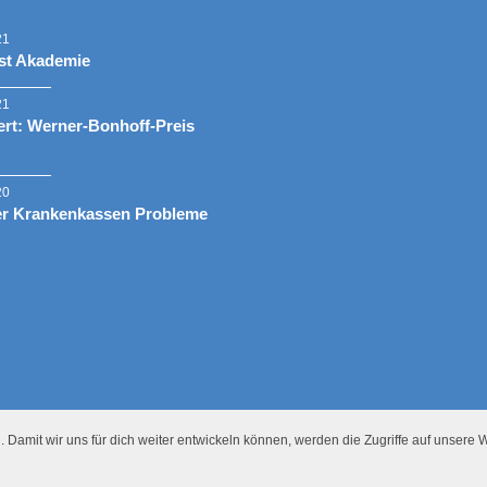
21
st Akademie
21
rt: Werner-Bonhoff-Preis
20
er Krankenkassen Probleme
 Damit wir uns für dich weiter entwickeln können, werden die Zugriffe auf unsere W
Presse
Datenschutz
Impressum