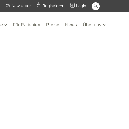
Newsletter
Registrieren
Login
te
Für Patienten
Preise
News
Über uns