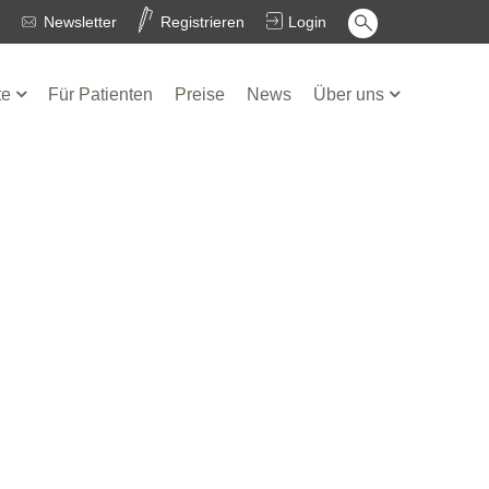
Newsletter
Registrieren
Login
te
Für Patienten
Preise
News
Über uns