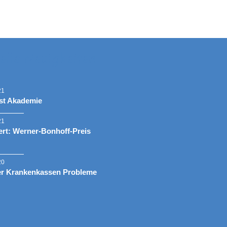
elle Neuigkeiten
21
st Akademie
21
rt: Werner-Bonhoff-Preis
20
er Krankenkassen Probleme