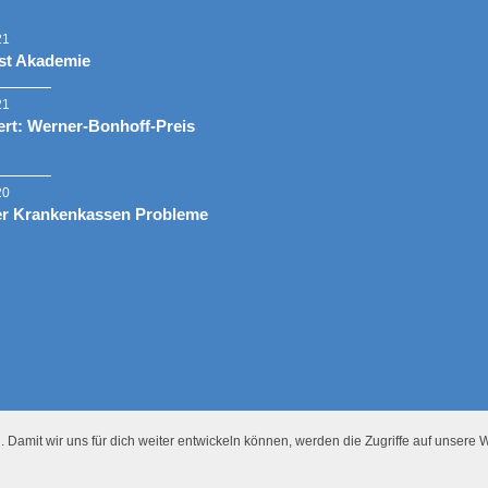
21
st Akademie
21
rt: Werner-Bonhoff-Preis
20
er Krankenkassen Probleme
 Damit wir uns für dich weiter entwickeln können, werden die Zugriffe auf unsere W
Presse
Datenschutz
Impressum