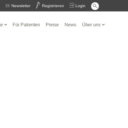
Newsletter
Registrieren
Login
te
Für Patienten
Preise
News
Über uns