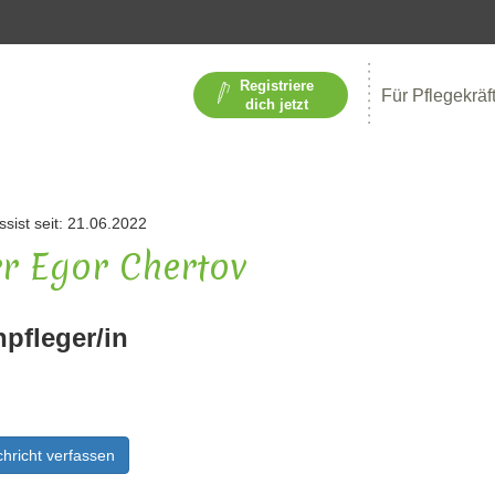
Registriere
Für Pflegekräf
dich jetzt
ssist seit: 21.06.2022
r Egor Chertov
npfleger/in
hricht verfassen