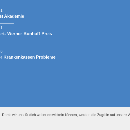
21
st Akademie
21
rt: Werner-Bonhoff-Preis
20
er Krankenkassen Probleme
 Damit wir uns für dich weiter entwickeln können, werden die Zugriffe auf unsere W
Presse
Datenschutz
Impressum