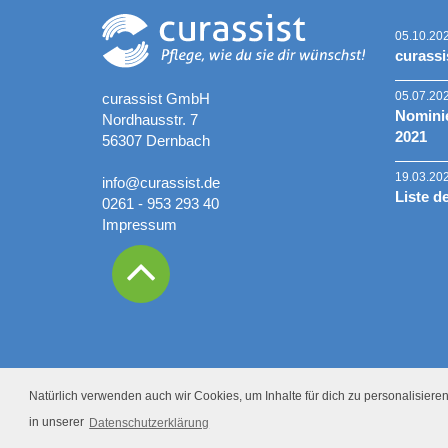
05.10.20
curassi
05.07.20
curassist GmbH
Nominie
Nordhausstr. 7
2021
56307 Dernbach
19.03.20
info@curassist.de
Liste d
0261 - 953 293 40
Impressum
Natürlich verwenden auch wir Cookies, um Inhalte für dich zu personalisieren.
in unserer
Datenschutzerklärung