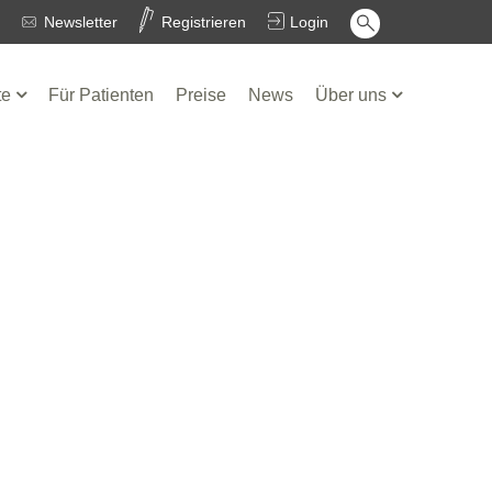
Newsletter
Registrieren
Login
te
Für Patienten
Preise
News
Über uns