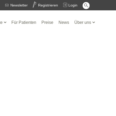
Newsletter
Registrieren
Login
te
Für Patienten
Preise
News
Über uns