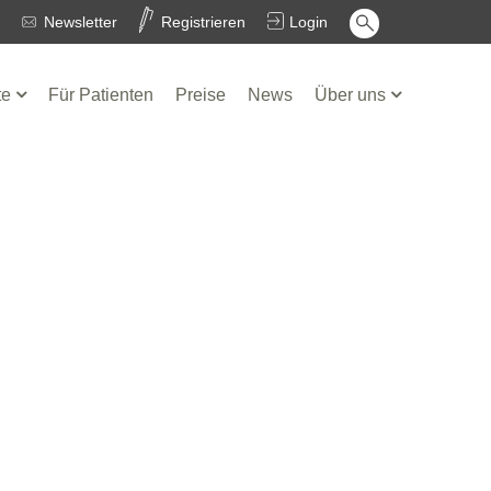
Newsletter
Registrieren
Login
te
Für Patienten
Preise
News
Über uns