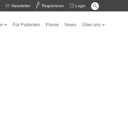
Newsletter
Registrieren
Login
te
Für Patienten
Preise
News
Über uns