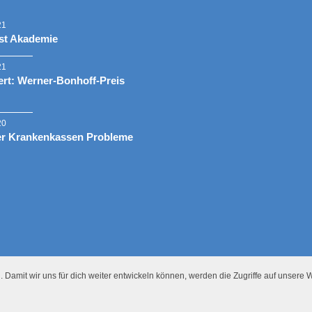
21
st Akademie
21
rt: Werner-Bonhoff-Preis
20
er Krankenkassen Probleme
 Damit wir uns für dich weiter entwickeln können, werden die Zugriffe auf unsere W
Presse
Datenschutz
Impressum