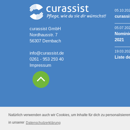
05.10.20
curassi
05.07.20
curassist GmbH
Nominie
Nordhausstr. 7
2021
56307 Dernbach
19.03.20
info@curassist.de
Liste d
0261 - 953 293 40
Impressum
Natürlich verwenden auch wir Cookies, um Inhalte für dich zu personalisieren.
in unserer
Datenschutzerklärung