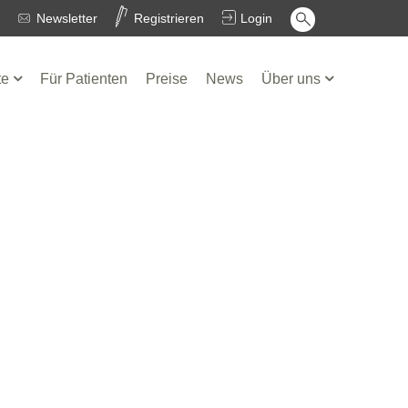
Newsletter
Registrieren
Login
te
Für Patienten
Preise
News
Über uns