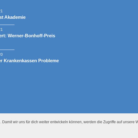
21
st Akademie
21
rt: Werner-Bonhoff-Preis
20
er Krankenkassen Probleme
 Damit wir uns für dich weiter entwickeln können, werden die Zugriffe auf unsere W
Presse
Datenschutz
Impressum