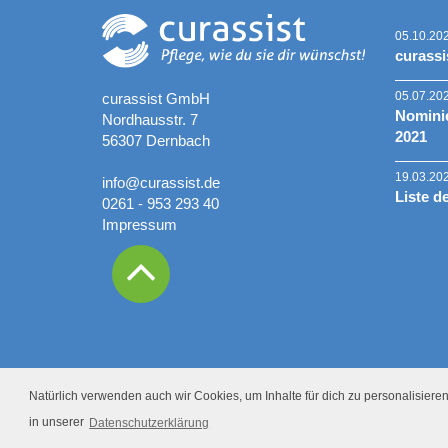
05.10.20
curassi
05.07.20
curassist GmbH
Nominie
Nordhausstr. 7
2021
56307 Dernbach
19.03.20
info@curassist.de
Liste d
0261 - 953 293 40
Impressum
Natürlich verwenden auch wir Cookies, um Inhalte für dich zu personalisieren.
in unserer
Datenschutzerklärung