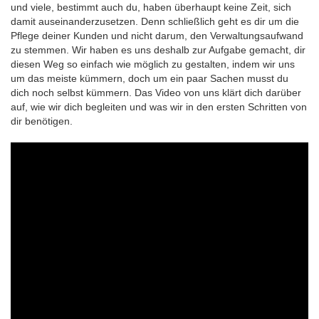
und viele, bestimmt auch du, haben überhaupt keine Zeit, sich
damit auseinanderzusetzen. Denn schließlich geht es dir um die
Pflege deiner Kunden und nicht darum, den Verwaltungsaufwand
zu stemmen. Wir haben es uns deshalb zur Aufgabe gemacht, dir
diesen Weg so einfach wie möglich zu gestalten, indem wir uns
um das meiste kümmern, doch um ein paar Sachen musst du
dich noch selbst kümmern. Das Video von uns klärt dich darüber
auf, wie wir dich begleiten und was wir in den ersten Schritten von
dir benötigen.