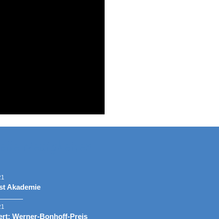
elle Neuigkeiten
21
st Akademie
21
rt: Werner-Bonhoff-Preis