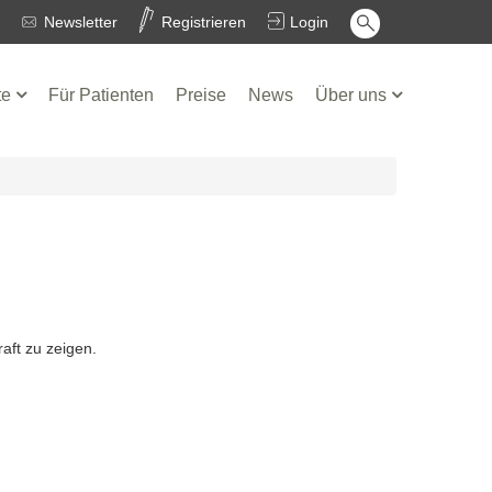
Newsletter
Registrieren
Login
te
Für Patienten
Preise
News
Über uns
aft zu zeigen.