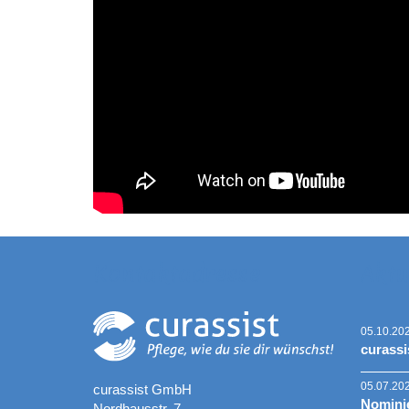
Kontaktadresse
Aktu
05.10.20
curassi
05.07.20
curassist GmbH
Nominie
Nordhausstr. 7